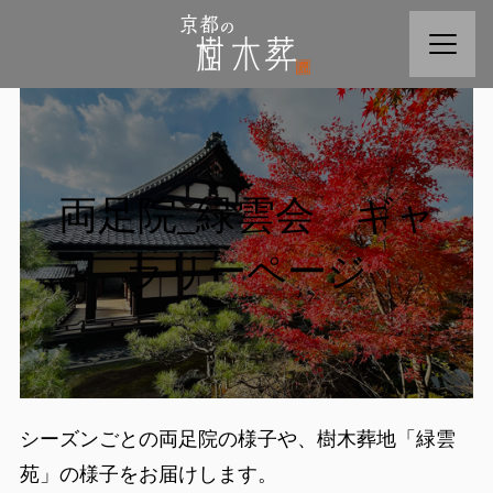
両足院_緑雲会 ギャ
ラリーページ
シーズンごとの両足院の様子や、樹木葬地「緑雲
苑」の様子をお届けします。