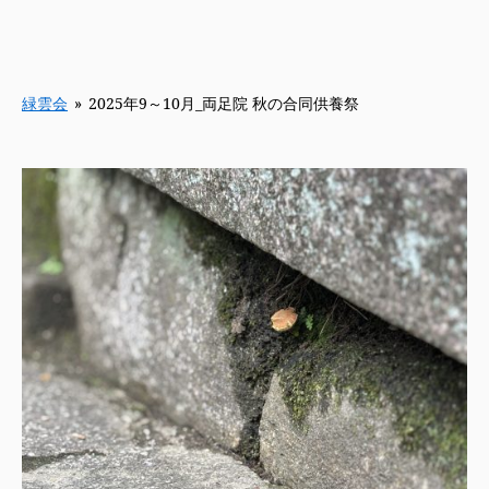
緑雲会
»
2025年9～10月_両足院 秋の合同供養祭