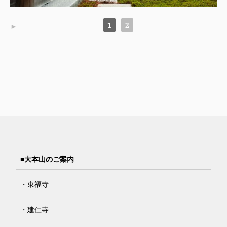
1
2
►
■大本山のご案内
・東福寺
・建仁寺