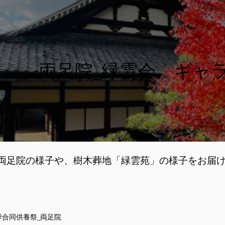
両足院_緑雲会 ギャ
両足院の様子や、樹木葬地「緑雲苑」の様子をお届
春季合同供養祭_両足院