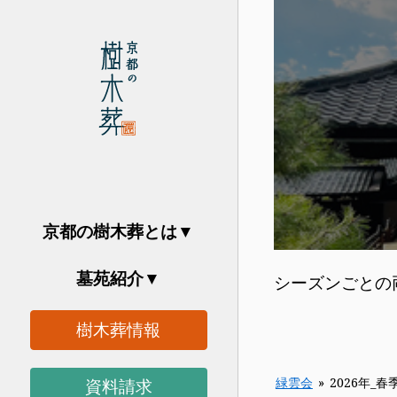
京都の樹木葬とは
墓苑紹介
シーズンごとの
樹木葬情報
緑雲会
»
2026年_
資料請求