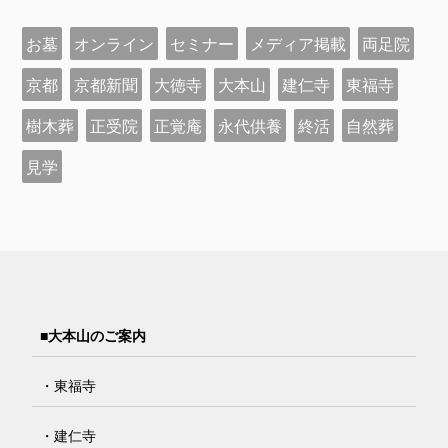
お墓
オンライン
セミナー
メディア掲載
両足院
京都
京都新聞
大徳寺
大本山
建仁寺
東福寺
樹木葬
正受院
正覚庵
永代供養
終活
自然葬
見学
■大本山のご案内
・東福寺
・建仁寺