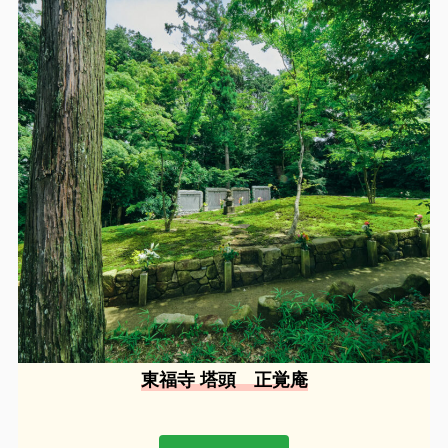
東福寺 塔頭 正覚庵