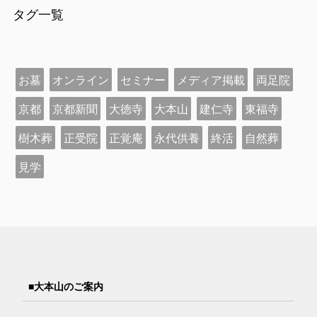
タグ一覧
お墓
オンライン
セミナー
メディア掲載
両足院
京都
京都新聞
大徳寺
大本山
建仁寺
東福寺
樹木葬
正受院
正覚庵
永代供養
終活
自然葬
見学
■大本山のご案内