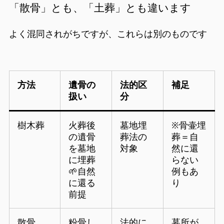
「散骨」とも、「土葬」とも違います
よく混同されがちですが、これらは別のものです
方法
遺骨の
法的区
補足
扱い
分
樹木葬
火葬後
墓地埋
※骨壷埋
の遺骨
葬法の
葬＝自
を墓地
対象
然に還
に埋葬
らない
🌱自然
例もあ
に還る
り
前提
散骨
粉骨し
法的に
墓所が