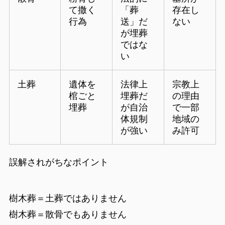
て撒く
「葬
存在し
行為
送」だ
ない
が埋葬
ではな
い
土葬
遺体を
法律上
宗教上
棺ごと
埋葬だ
の理由
埋葬
が自治
で一部
体規制
地域の
が強い
み許可
誤解されがちなポイント
樹木葬＝土葬ではありません
樹木葬＝散骨でもありません