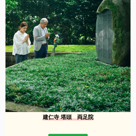
建仁寺 塔頭 両足院