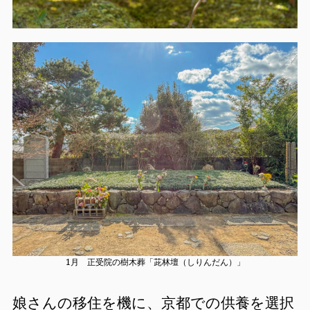
1月 正受院の樹木葬「茈林壇（しりんだん）」
娘さんの移住を機に、京都での供養を選択