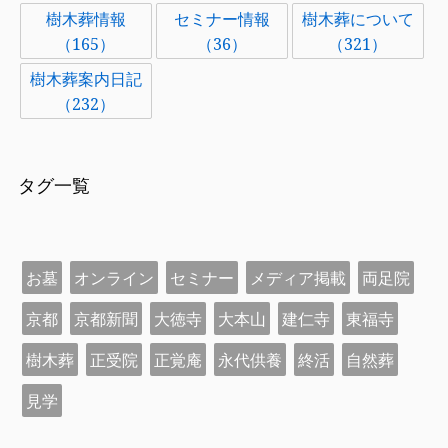
樹木葬情報
セミナー情報
樹木葬について
（165）
（36）
（321）
樹木葬案内日記
（232）
タグ一覧
お墓
オンライン
セミナー
メディア掲載
両足院
京都
京都新聞
大徳寺
大本山
建仁寺
東福寺
樹木葬
正受院
正覚庵
永代供養
終活
自然葬
見学