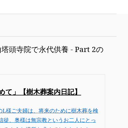
寺院で永代供養 - Part 2の
めて」【樹木葬案内日記】
のL様ご夫婦は、将来のために樹木葬を検
信徒、奥様は無宗教というお二人にとっ