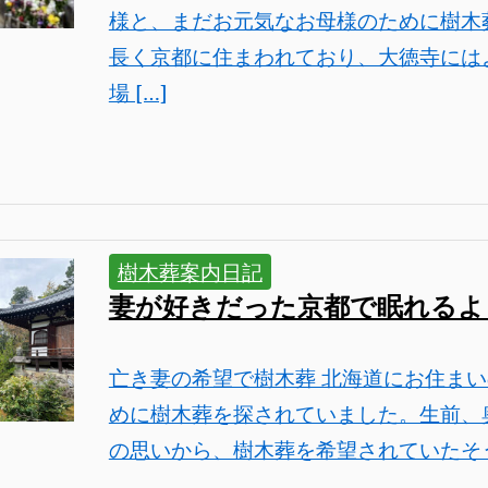
様と、まだお元気なお母様のために樹木
長く京都に住まわれており、大徳寺には
場 […]
樹木葬案内日記
妻が好きだった京都で眠れるよ
亡き妻の希望で樹木葬 北海道にお住まい
めに樹木葬を探されていました。生前、
の思いから、樹木葬を希望されていたそうで