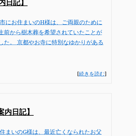
内日記】
塚市にお住まいのH様は、ご両親のために
生前から樹木葬を希望されていたことが
した。 京都やお寺に特別なゆかりがある
[
続きを読む
]
案内日記】
お住まいのG様は、最近亡くなられたお父