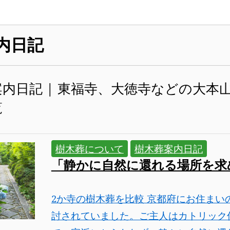
内日記
内日記 | 東福寺、大徳寺などの大本山塔頭
覧
樹木葬について
樹木葬案内日記
「静かに自然に還れる場所を求
2か寺の樹木葬を比較 京都府にお住まい
討されていました。ご主人はカトリック