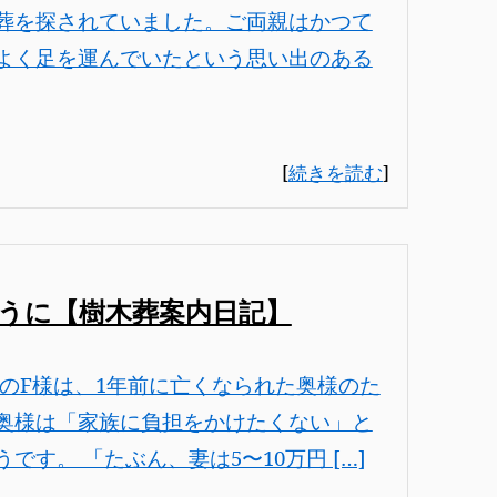
葬を探されていました。ご両親はかつて
よく足を運んでいたという思い出のある
[
続きを読む
]
うに【樹木葬案内日記】
のF様は、1年前に亡くなられた奥様のた
奥様は「家族に負担をかけたくない」と
す。 「たぶん、妻は5〜10万円 […]