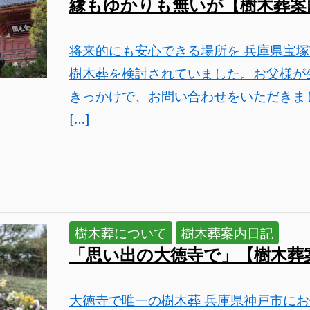
縁もゆかりも無いが【樹木葬案
将来的にも安心できる場所を 兵庫県宝
樹木葬を検討されていました。お父様が
きっかけで、お問い合わせをいただきま
[…]
樹木葬について
樹木葬案内日記
「思い出の大徳寺で」【樹木葬
大徳寺で唯一の樹木葬 兵庫県神戸市に