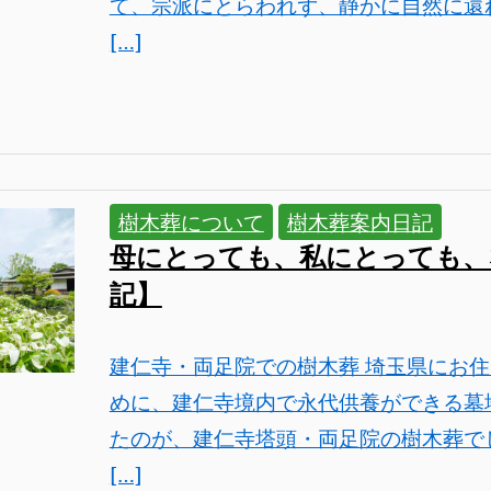
て、宗派にとらわれず、静かに自然に還
[…]
樹木葬について
樹木葬案内日記
母にとっても、私にとっても、
記】
建仁寺・両足院での樹木葬 埼玉県にお
めに、建仁寺境内で永代供養ができる墓
たのが、建仁寺塔頭・両足院の樹木葬で
[…]