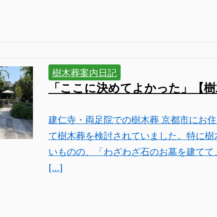
樹木葬案内日記
「ここに決めてよかった」【樹
建仁寺・両足院での樹木葬 京都市にお住
て樹木葬を検討されていました。特に樹
いものの、「わざわざ石のお墓を建てて
[…]