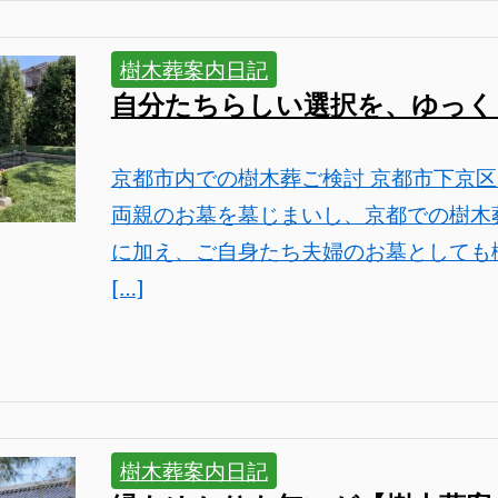
樹木葬案内日記
自分たちらしい選択を、ゆっく
京都市内での樹木葬ご検討 京都市下京区
両親のお墓を墓じまいし、京都での樹木
に加え、ご自身たち夫婦のお墓としても
[…]
樹木葬案内日記