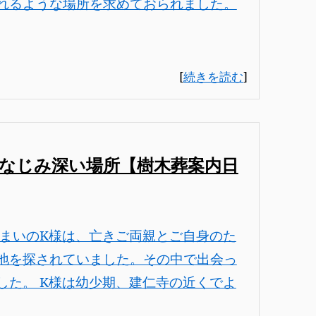
れるような場所を求めておられました。
[
続きを読む
]
なじみ深い場所【樹木葬案内日
住まいのK様は、亡きご両親とご自身のた
地を探されていました。その中で出会っ
した。 K様は幼少期、建仁寺の近くでよ