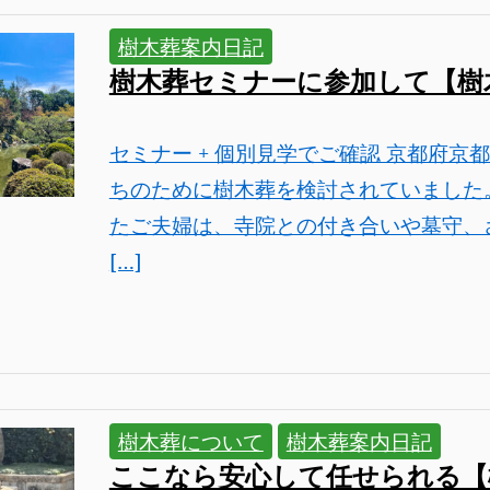
樹木葬案内日記
樹木葬セミナーに参加して【樹
セミナー + 個別見学でご確認 京都府
ちのために樹木葬を検討されていました
たご夫婦は、寺院との付き合いや墓守、
[…]
樹木葬について
樹木葬案内日記
ここなら安心して任せられる【