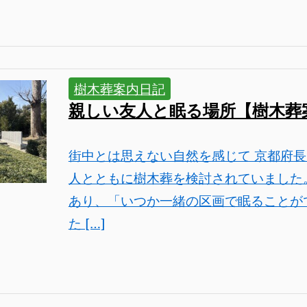
樹木葬案内日記
親しい友人と眠る場所【樹木葬
街中とは思えない自然を感じて 京都府
人とともに樹木葬を検討されていました
あり、「いつか一緒の区画で眠ることが
た […]