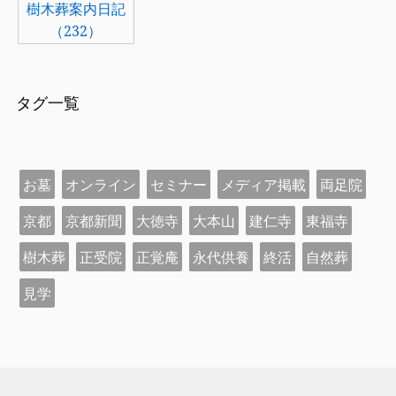
樹木葬案内日記
（232）
タグ一覧
お墓
オンライン
セミナー
メディア掲載
両足院
京都
京都新聞
大徳寺
大本山
建仁寺
東福寺
樹木葬
正受院
正覚庵
永代供養
終活
自然葬
見学