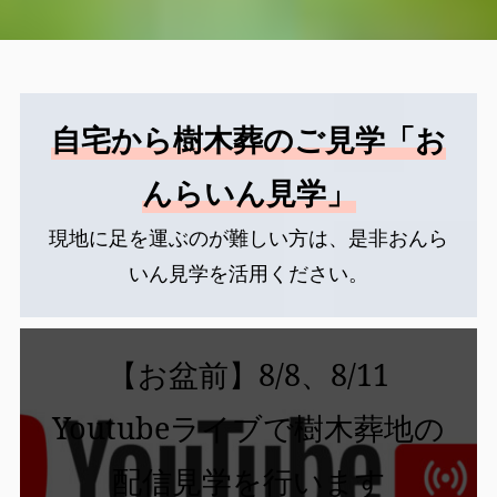
カ
自宅から樹木葬のご見学「お
バ
ー
んらいん見学」
リ
ン
現地に足を運ぶのが難しい方は、是非おんら
ク
いん見学を活用ください。
カ
【お盆前】8/8、8/11
バ
ー
Youtubeライブで樹木葬地の
リ
ン
配信見学を行います
ク