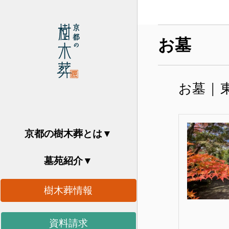
お墓
お墓 |
京都の樹木葬とは
墓苑紹介
樹木葬情報
資料請求