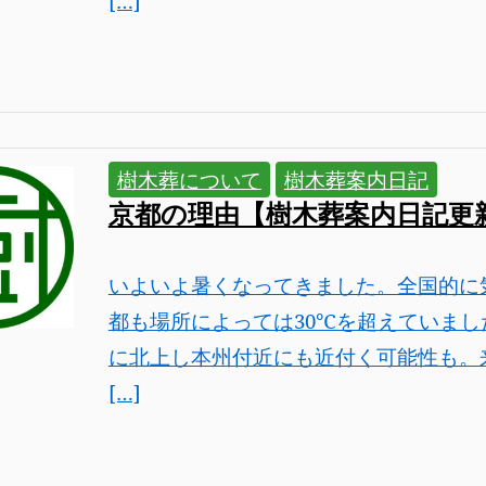
[…]
樹木葬について
樹木葬案内日記
京都の理由【樹木葬案内日記更
いよいよ暑くなってきました。全国的に
都も場所によっては30℃を超えていまし
に北上し本州付近にも近付く可能性も。
[…]