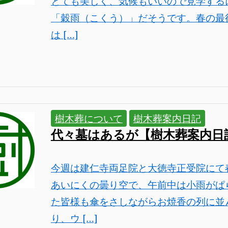
とても美しく、気候もいいので見学する
「穀雨（こくう）」だそうです。春の最
は […]
樹木葬について
樹木葬案内日記
代々墓はあるが【樹木葬案内日
今週は建仁寺両足院と大徳寺正受院にて
あいにくの曇り空で、午前中は小雨がぱ
た皆様も傘をさしながらお焼香の列に並
り、ウ […]