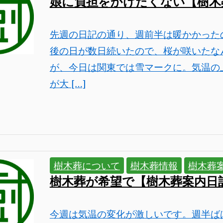
娘に負担をかけたくない【樹木
先週の日記の通り、週前半は暖かかった
後の日が数日続いたので、桜が咲いたな
が、今日は関東では雪マークに。気温の
が大 […]
樹木葬について
樹木葬情報
樹木葬
樹木葬が希望で【樹木葬案内日
今週は気温の変化が激しいです。週半ば