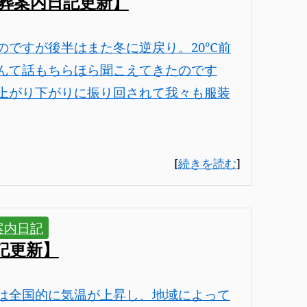
葬案内日記更新】
のですが後半はまた冬に逆戻り。20℃前
んて話もちらほら聞こえてきたのです
上がり下がりに振り回されて我々も服装
[
続きを読む
]
案内日記
記更新】
は全国的に気温が上昇し、地域によって