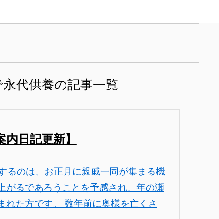
で永代供養の記事一覧
案内日記更新】
介するのは、お正月に親戚一同が集まる機
上がるであろうことを予感され、年の瀬
まれた方です。 数年前に奥様を亡くさ