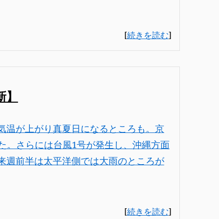
[
続きを読む
]
新】
気温が上がり真夏日になるところも。京
た。さらには台風1号が発生し、沖縄方面
来週前半は太平洋側では大雨のところが
[
続きを読む
]