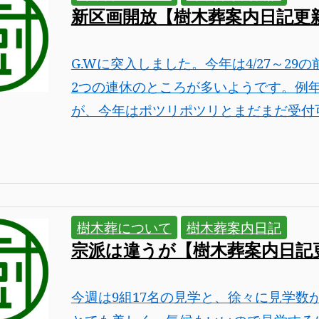
新区画開放【樹木葬案内日記更
G.Wに突入しました。今年は4/27～29の
2つの連休のところが多いようです。例
が、今年はポツリポツリとまだまだ受付可能
樹木葬について
樹木葬案内日記
宗派は違うが【樹木葬案内日記
今週は9組17名の見学と、徐々に見学数