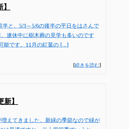
新】
前半と、5/3～5/6の後半の平日をはさんで
年、連休中に樹木葬の見学も多いのです
です。11月の紅葉の […]
[
続きを読む
]
更新】
が増えてきました。新緑の季節なので緑が