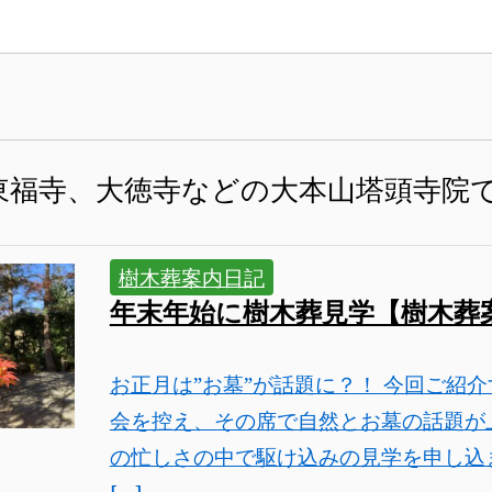
 東福寺、大徳寺などの大本山塔頭寺院
樹木葬案内日記
年末年始に樹木葬見学【樹木葬
お正月は”お墓”が話題に？！ 今回ご紹
会を控え、その席で自然とお墓の話題が
の忙しさの中で駆け込みの見学を申し込