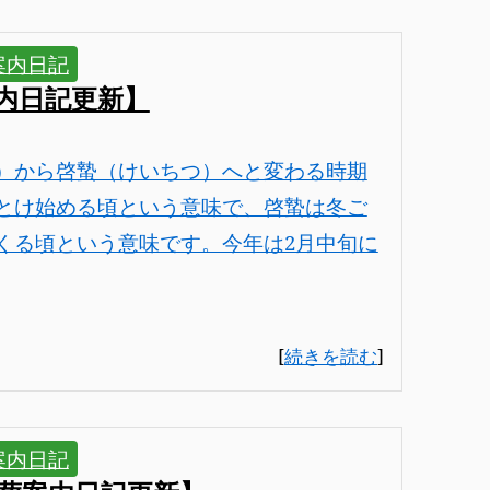
案内日記
内日記更新】
）から啓蟄（けいちつ）へと変わる時期
とけ始める頃という意味で、啓蟄は冬ご
くる頃という意味です。今年は2月中旬に
[
続きを読む
]
案内日記