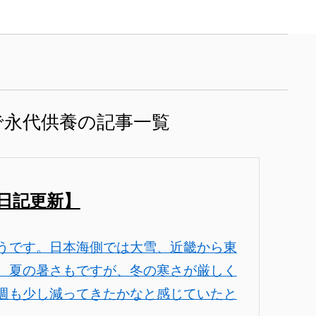
で永代供養の記事一覧
日記更新】
うです。日本海側では大雪、近畿から東
。夏の暑さもですが、冬の寒さが厳しく
週も少し減ってきたかなと感じていたと